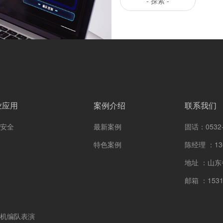
- 探索 -
业应用
案例介绍
联系我们
安全
最新案例
固话：0532-
特色案例
陈经理 ：136
地址 ：山东
邮箱 ：1531
机编队表演