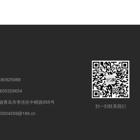
80925988
05329654
省青岛市李沧区中崂路955号
扫一扫联系我们
5004559@189.cn